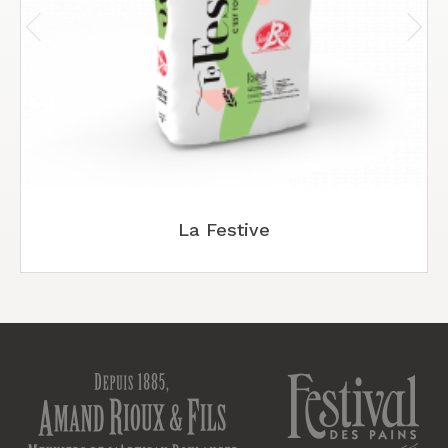
prev
next
La Festive