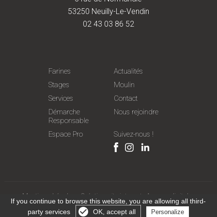
53250 Neuilly-Le-Vendin
02 43 03 86 52
Farines
Actualités
Stages
Moulin
Services
Contact
Démarche
Nous rejoindre
Responsable
Espace Pro
Suivez-nous !
Mentions Légales
-
Création site internet
:
Agence digitale :
If you continue to browse this website, you are allowing all third-
Netskiss
party services
OK, accept all
Personalize
Gérer les cookies