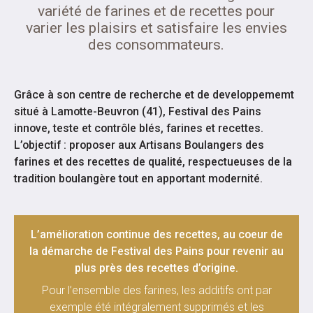
variété de farines et de recettes pour
varier les plaisirs et satisfaire les envies
des consommateurs.
Grâce à son centre de recherche et de developpememt
situé à Lamotte-Beuvron (41), Festival des Pains
innove, teste et contrôle blés, farines et recettes.
L’objectif : proposer aux Artisans Boulangers des
farines et des recettes de qualité, respectueuses de la
tradition boulangère tout en apportant modernité.
L’amélioration continue des recettes, au coeur de
la démarche de Festival des Pains pour revenir au
plus près des recettes d’origine.
Pour l’ensemble des farines, les additifs ont par
exemple été intégralement supprimés et les